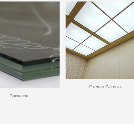
Стекло Лакобель
Стекло Сатинат