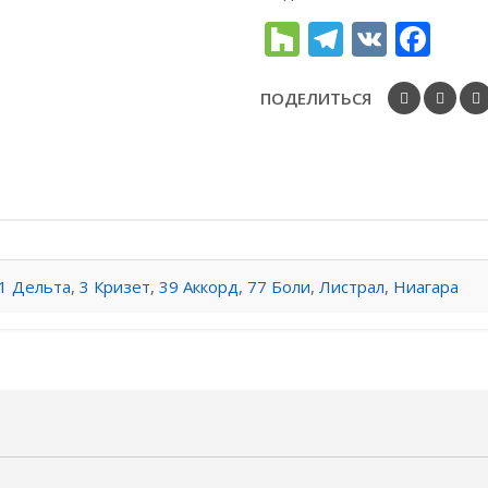
Houzz
Telegra
VK
Fac
ПОДЕЛИТЬСЯ
1 Дельта
,
3 Кризет
,
39 Аккорд
,
77 Боли
,
Листрал
,
Ниагара