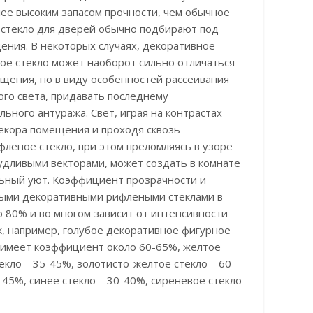
ее высоким запасом прочности, чем обычное
 стекло для дверей обычно подбирают под
ения. В некоторых случаях, декоративное
ое стекло может наоборот сильно отличаться
щения, но в виду особенностей рассеивания
ого света, придавать последнему
ьного антуража. Свет, играя на контрастах
екора помещения и проходя сквозь
леное стекло, при этом преломляясь в узоре
удливыми векторами, может создать в комнате
ьный уют. Коэффициент прозрачности и
ными декоративными рифлеными стеклами в
о 80% и во многом зависит от интенсивности
к, например, голубое декоративное фигурное
 имеет коэффициент около 60-65%, желтое
екло – 35-45%, золотисто-желтое стекло – 60-
-45%, синее стекло – 30-40%, сиреневое стекло