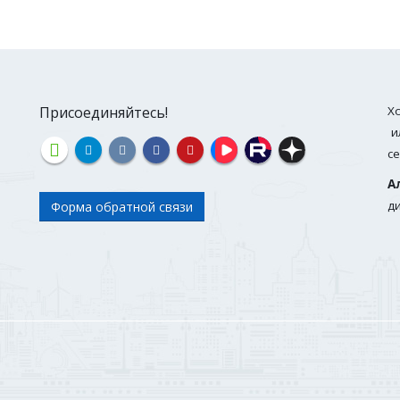
Присоединяйтесь!
Х
и
с
А
д
Форма обратной связи