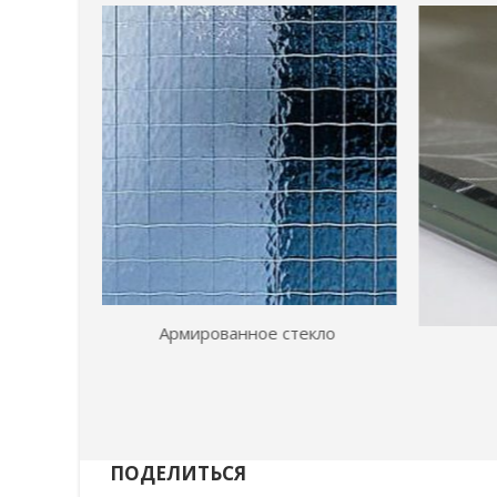
екло
Триплекс
ПОДЕЛИТЬСЯ