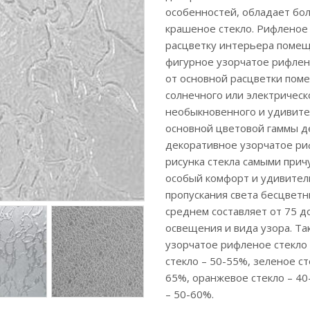
особенностей, обладает бол
крашеное стекло. Рифленое
расцветку интерьера помещ
фигурное узорчатое рифлен
от основной расцветки поме
солнечного или электрическ
необыкновенного и удивител
основной цветовой гаммы д
декоративное узорчатое риф
рисунка стекла самыми прич
особый комфорт и удивител
пропускания света бесцвет
среднем составляет от 75 д
освещения и вида узора. Та
узорчатое рифленое стекло
стекло – 50-55%, зеленое ст
65%, оранжевое стекло – 40
– 50-60%.