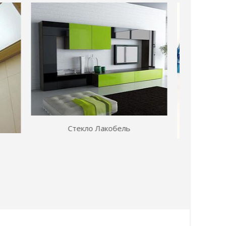
Стекло Флоат
Арм