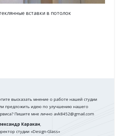
теклянная дверка в душевую
Зеркало 
отите высказать мнение о работе нашей студии
ли предложить идею по улучшению нашего
ервиса? Пишите мне лично
avk8452@gmail.com
лександр Каракан
,
иректор студии «Design-Glass»