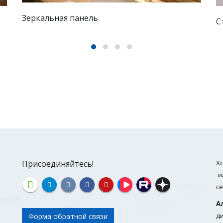
Стеклянные вставки в потолок
С
Присоединяйтесь!
Х
и
с
А
д
Форма обратной связи