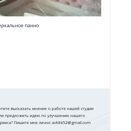
еркальное панно
Стеклянн
отите высказать мнение о работе нашей студии
ли предложить идею по улучшению нашего
ервиса? Пишите мне лично
avk8452@gmail.com