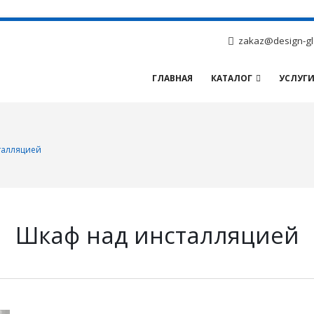
zakaz@design-gl
ГЛАВНАЯ
КАТАЛОГ
УСЛУГ
талляцией
Шкаф над инсталляцией