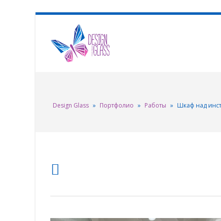
Design Glass
»
Портфолио
»
Работы
»
Шкаф над инс