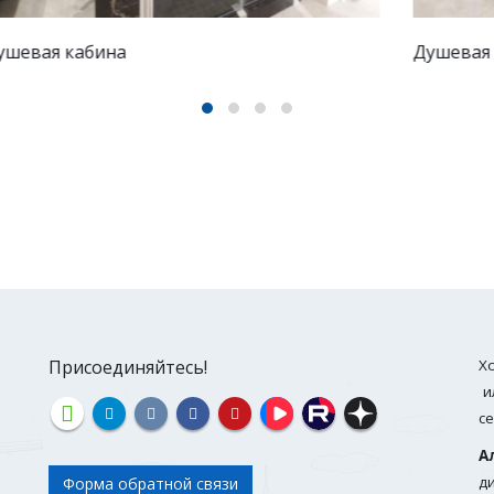
Душевая перегородка
С
Присоединяйтесь!
Х
и
с
А
д
Форма обратной связи