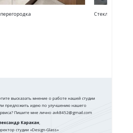
теклянные перегородки в гостиной
Стеклян
отите высказать мнение о работе нашей студии
ли предложить идею по улучшению нашего
ервиса? Пишите мне лично
avk8452@gmail.com
лександр Каракан
,
иректор студии «Design-Glass»