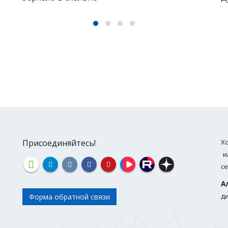
Присоединяйтесь!
Х
и
с
А
д
Форма обратной связи