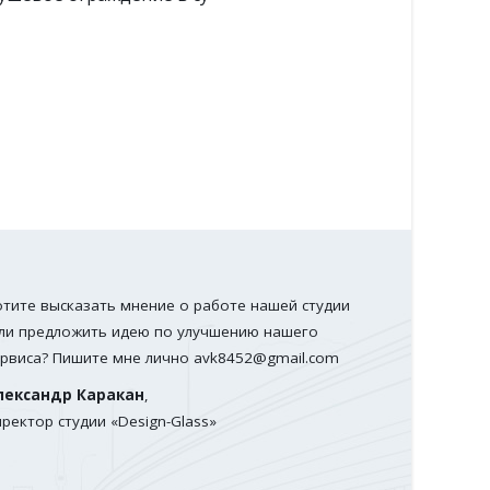
парящей
отите высказать мнение о работе нашей студии
ли предложить идею по улучшению нашего
ервиса? Пишите мне лично
avk8452@gmail.com
лександр Каракан
,
иректор студии «Design-Glass»