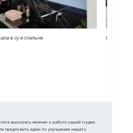
теклянные панели для кухонной зоны.
Стеклян
отите высказать мнение о работе нашей студии
ли предложить идею по улучшению нашего