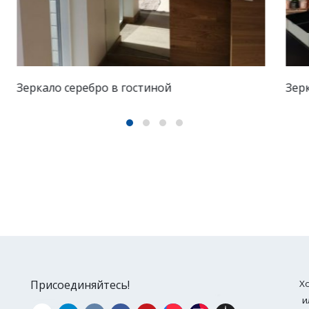
Зеркала в су и спальне
С
Присоединяйтесь!
Х
и