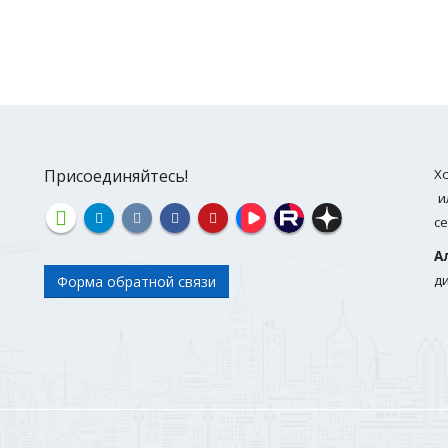
Присоединяйтесь!
Х
и
с
А
д
Форма обратной связи