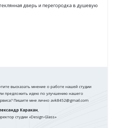
еркало в ванной
Стеклян
отите высказать мнение о работе нашей студии
ли предложить идею по улучшению нашего
ервиса? Пишите мне лично
avk8452@gmail.com
лександр Каракан
,
иректор студии «Design-Glass»