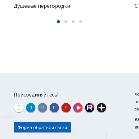
Стеклянная дверь и перегородка в душевую
З
Присоединяйтесь!
Х
и
с
А
д
Форма обратной связи